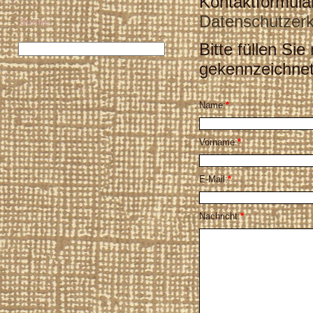
Kontaktformular
Datenschutzerk
Suche
Bitte füllen Si
gekennzeichnete
Name:
*
Vorname:
*
E-Mail:
*
Nachricht:
*