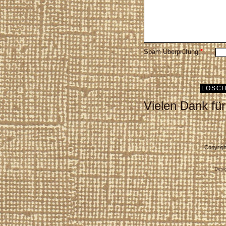
Spam Überprüfung:
*
Vielen Dank für
Copyrigh
Desi