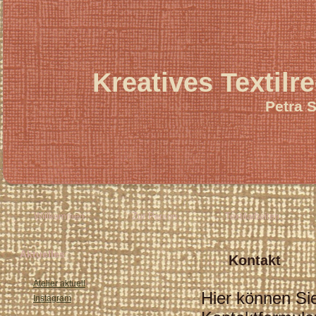
Kreatives Textilr
Petra 
Willkommen
Zur Person
Textilarbeiten
Aktuelles
Kontakt
Atelier aktuell
Hier können Si
Instagram