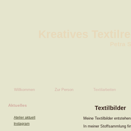
Kreatives Textilr
Petra 
Willkommen
Zur Person
Textilarbeiten
Aktuelles
Textilbilder
Atelier aktuell
Meine Textilbilder entsteh
Instagram
In meiner Stoffsammlung fi