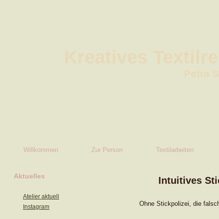
Kreatives Textilr
Petra 
Willkommen
Zur Person
Textilarbeiten
Aktuelles
Intuitives St
Atelier aktuell
Ohne Stickpolizei, die falsc
Instagram