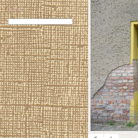
Suche
«
‹