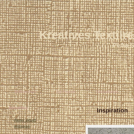
Kreatives Textilr
Petra 
Willkommen
Zur Person
Textilarbeiten
Aktuelles
Inspiration
Atelier aktuell
Instagram